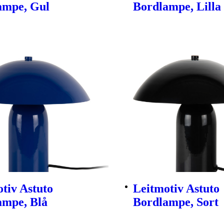
ampe, Gul
Bordlampe, Lilla
tiv Astuto
Leitmotiv Astuto
ampe, Blå
Bordlampe, Sort