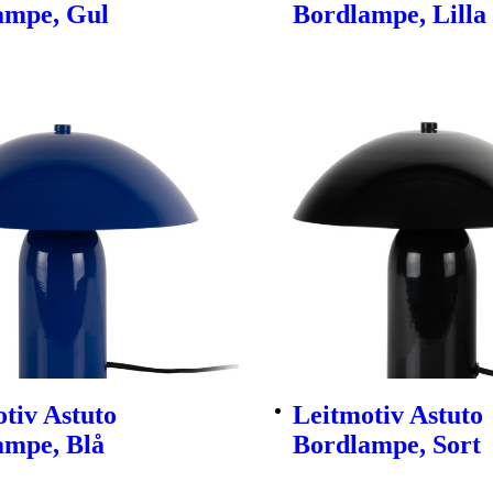
ampe, Gul
Bordlampe, Lilla
tiv Astuto
Leitmotiv Astuto
ampe, Blå
Bordlampe, Sort