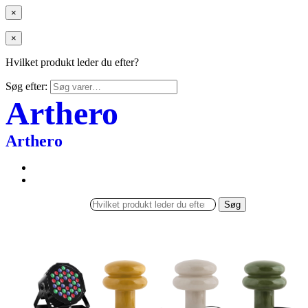
×
×
Hvilket produkt leder du efter?
Søg efter:
Arthero
Arthero
Søg