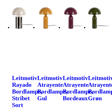
Leitmotiv
Leitmotiv
Leitmotiv
Leitmoti
Rayado
Atrayente
Atrayente
Atrayent
Bordlampe,
Bordlampe,
Bordlampe,
Bordlam
Stribet
Gul
Bordeaux
Grøn
Sort