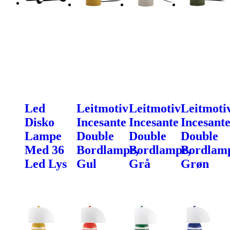
Led
Leitmotiv
Leitmotiv
Leitmoti
Disko
Incesante
Incesante
Incesant
Lampe
Double
Double
Double
Med 36
Bordlampe,
Bordlampe,
Bordlam
Led Lys
Gul
Grå
Grøn