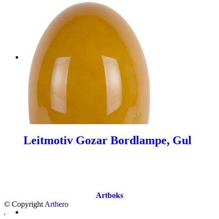
Leitmotiv Gozar Bordlampe, Gul
Artboks
© Copyright
Arthero