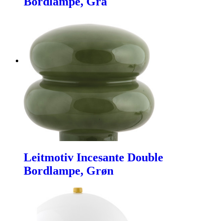
Bordlampe, Grå
Leitmotiv Incesante Double
Bordlampe, Grøn