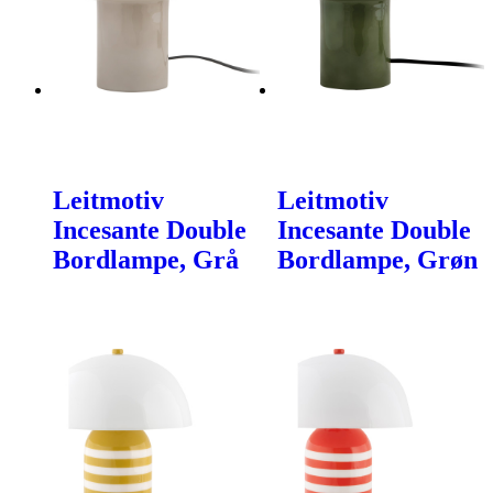
Leitmotiv
Leitmotiv
Incesante Double
Incesante Double
Bordlampe, Grå
Bordlampe, Grøn