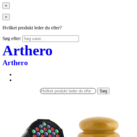
×
×
Hvilket produkt leder du efter?
Søg efter:
Arthero
Arthero
Søg