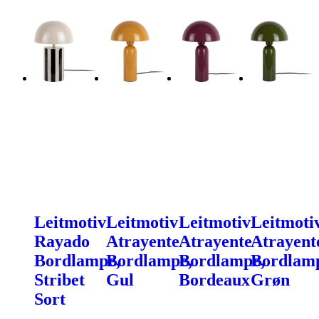
Leitmotiv
Leitmotiv
Leitmotiv
Leitmoti
Rayado
Atrayente
Atrayente
Atrayent
Bordlampe,
Bordlampe,
Bordlampe,
Bordlam
Stribet
Gul
Bordeaux
Grøn
Sort