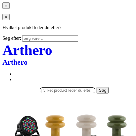
×
×
Hvilket produkt leder du efter?
Søg efter:
Arthero
Arthero
Søg