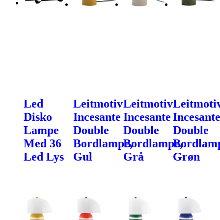
Led
Leitmotiv
Leitmotiv
Leitmoti
Disko
Incesante
Incesante
Incesant
Lampe
Double
Double
Double
Med 36
Bordlampe,
Bordlampe,
Bordlam
Led Lys
Gul
Grå
Grøn