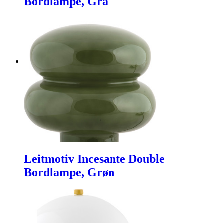
Bordlampe, Grå
Leitmotiv Incesante Double
Bordlampe, Grøn