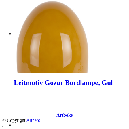
Leitmotiv Gozar Bordlampe, Gul
Artboks
© Copyright
Arthero