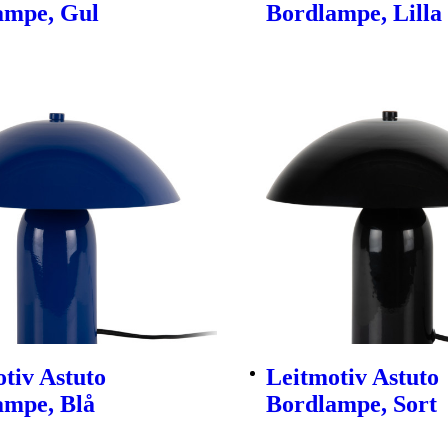
ampe, Gul
Bordlampe, Lilla
tiv Astuto
Leitmotiv Astuto
ampe, Blå
Bordlampe, Sort