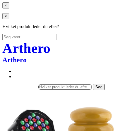
×
×
Hvilket produkt leder du efter?
Søg
efter:
Arthero
Arthero
Søg