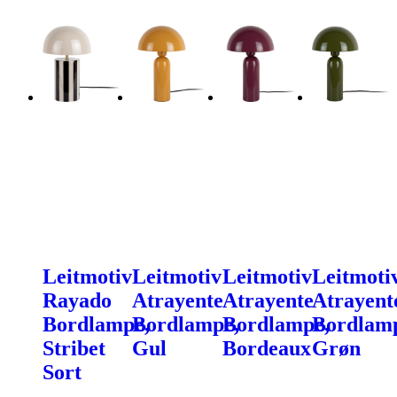
Leitmotiv
Leitmotiv
Leitmotiv
Leitmoti
Rayado
Atrayente
Atrayente
Atrayent
Bordlampe,
Bordlampe,
Bordlampe,
Bordlam
Stribet
Gul
Bordeaux
Grøn
Sort