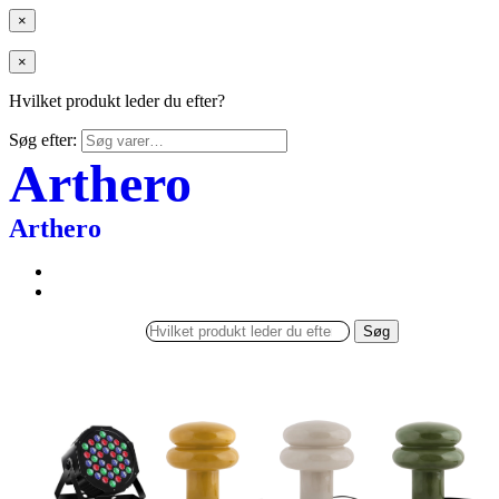
×
×
Hvilket produkt leder du efter?
Søg efter:
Arthero
Arthero
Søg