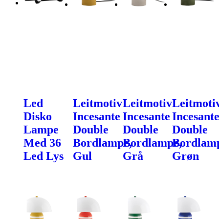
Led
Leitmotiv
Leitmotiv
Leitmoti
Disko
Incesante
Incesante
Incesant
Lampe
Double
Double
Double
Med 36
Bordlampe,
Bordlampe,
Bordlam
Led Lys
Gul
Grå
Grøn