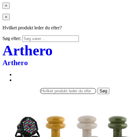
×
×
Hvilket produkt leder du efter?
Søg efter:
Arthero
Arthero
Søg