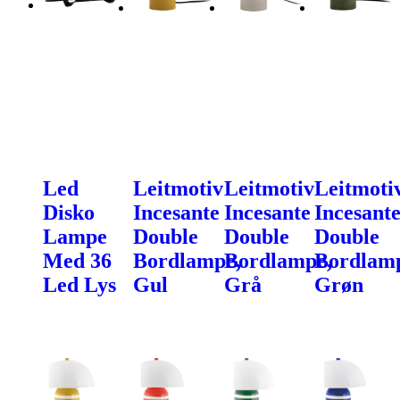
Led
Leitmotiv
Leitmotiv
Leitmoti
Disko
Incesante
Incesante
Incesant
Lampe
Double
Double
Double
Med 36
Bordlampe,
Bordlampe,
Bordlam
Led Lys
Gul
Grå
Grøn