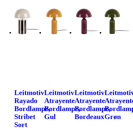
Leitmotiv
Leitmotiv
Leitmotiv
Leitmoti
Rayado
Atrayente
Atrayente
Atrayent
Bordlampe,
Bordlampe,
Bordlampe,
Bordlam
Stribet
Gul
Bordeaux
Grøn
Sort