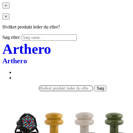
×
×
Hvilket produkt leder du efter?
Søg efter:
Arthero
Arthero
Søg