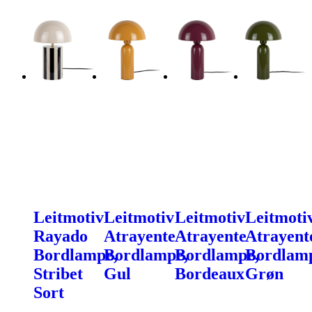
Leitmotiv
Leitmotiv
Leitmotiv
Leitmoti
Rayado
Atrayente
Atrayente
Atrayent
Bordlampe,
Bordlampe,
Bordlampe,
Bordlam
Stribet
Gul
Bordeaux
Grøn
Sort