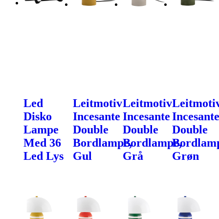
Led
Leitmotiv
Leitmotiv
Leitmoti
Disko
Incesante
Incesante
Incesant
Lampe
Double
Double
Double
Med 36
Bordlampe,
Bordlampe,
Bordlam
Led Lys
Gul
Grå
Grøn