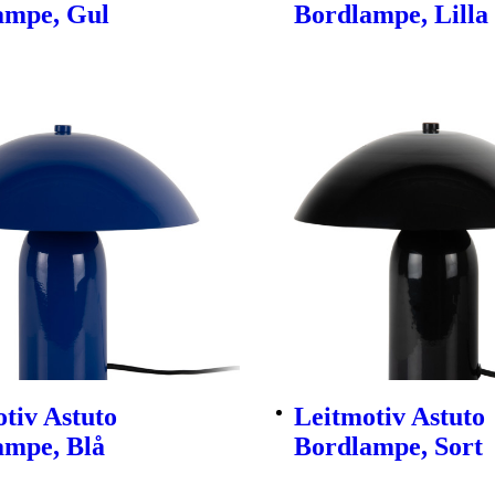
ampe, Gul
Bordlampe, Lilla
tiv Astuto
Leitmotiv Astuto
ampe, Blå
Bordlampe, Sort