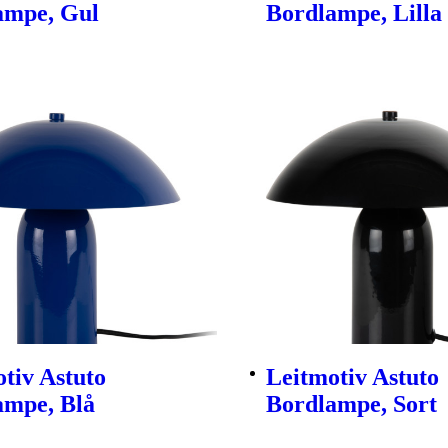
ampe, Gul
Bordlampe, Lilla
tiv Astuto
Leitmotiv Astuto
ampe, Blå
Bordlampe, Sort