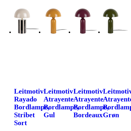
Leitmotiv
Leitmotiv
Leitmotiv
Leitmoti
Rayado
Atrayente
Atrayente
Atrayent
Bordlampe,
Bordlampe,
Bordlampe,
Bordlam
Stribet
Gul
Bordeaux
Grøn
Sort