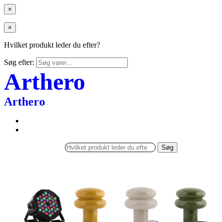
×
×
Hvilket produkt leder du efter?
Søg efter:
Arthero
Arthero
Søg