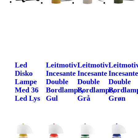
Led
Leitmotiv
Leitmotiv
Leitmoti
Disko
Incesante
Incesante
Incesant
Lampe
Double
Double
Double
Med 36
Bordlampe,
Bordlampe,
Bordlam
Led Lys
Gul
Grå
Grøn