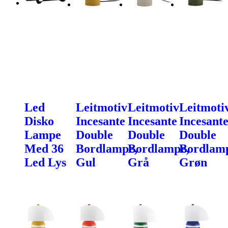
Led
Leitmotiv
Leitmotiv
Leitmoti
Disko
Incesante
Incesante
Incesant
Lampe
Double
Double
Double
Med 36
Bordlampe,
Bordlampe,
Bordlam
Led Lys
Gul
Grå
Grøn