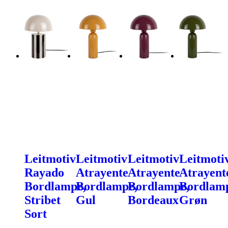
Leitmotiv
Leitmotiv
Leitmotiv
Leitmoti
Rayado
Atrayente
Atrayente
Atrayent
Bordlampe,
Bordlampe,
Bordlampe,
Bordlam
Stribet
Gul
Bordeaux
Grøn
Sort