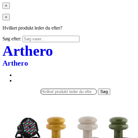
×
×
Hvilket produkt leder du efter?
Søg efter:
Arthero
Arthero
Søg