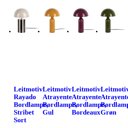
Leitmotiv
Leitmotiv
Leitmotiv
Leitmoti
Rayado
Atrayente
Atrayente
Atrayent
Bordlampe,
Bordlampe,
Bordlampe,
Bordlam
Stribet
Gul
Bordeaux
Grøn
Sort