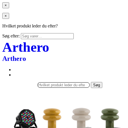
×
×
Hvilket produkt leder du efter?
Søg efter:
Arthero
Arthero
Søg