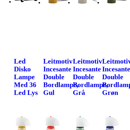
Led
Leitmotiv
Leitmotiv
Leitmoti
Disko
Incesante
Incesante
Incesant
Lampe
Double
Double
Double
Med 36
Bordlampe,
Bordlampe,
Bordlam
Led Lys
Gul
Grå
Grøn