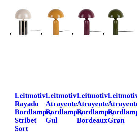
Leitmotiv
Leitmotiv
Leitmotiv
Leitmoti
Rayado
Atrayente
Atrayente
Atrayent
Bordlampe,
Bordlampe,
Bordlampe,
Bordlam
Stribet
Gul
Bordeaux
Grøn
Sort