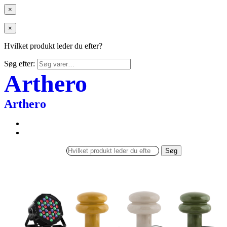
×
×
Hvilket produkt leder du efter?
Søg efter:
Arthero
Arthero
Søg