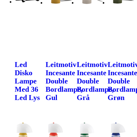
Led
Leitmotiv
Leitmotiv
Leitmoti
Disko
Incesante
Incesante
Incesant
Lampe
Double
Double
Double
Med 36
Bordlampe,
Bordlampe,
Bordlam
Led Lys
Gul
Grå
Grøn