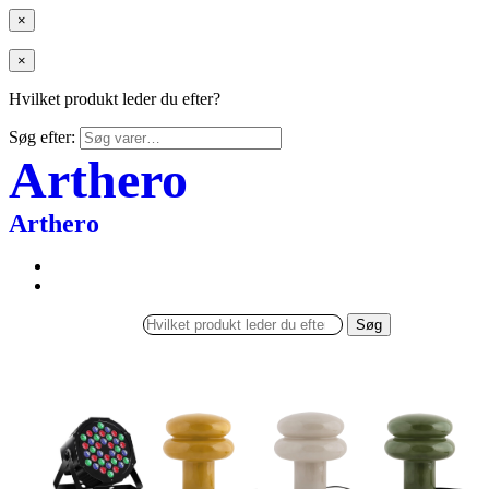
×
×
Hvilket produkt leder du efter?
Søg efter:
Arthero
Arthero
Søg