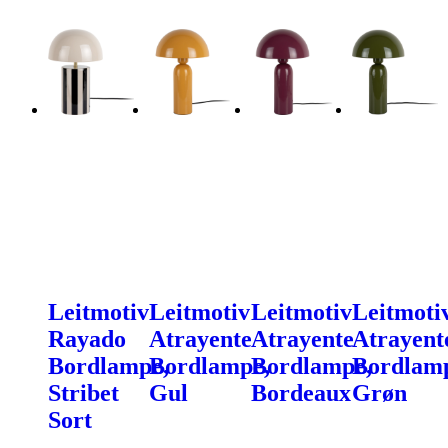
Leitmotiv
Leitmotiv
Leitmotiv
Leitmoti
Rayado
Atrayente
Atrayente
Atrayent
Bordlampe,
Bordlampe,
Bordlampe,
Bordlam
Stribet
Gul
Bordeaux
Grøn
Sort