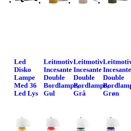
Led
Leitmotiv
Leitmotiv
Leitmoti
Disko
Incesante
Incesante
Incesant
Lampe
Double
Double
Double
Med 36
Bordlampe,
Bordlampe,
Bordlam
Led Lys
Gul
Grå
Grøn