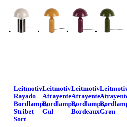
Leitmotiv
Leitmotiv
Leitmotiv
Leitmoti
Rayado
Atrayente
Atrayente
Atrayent
Bordlampe,
Bordlampe,
Bordlampe,
Bordlam
Stribet
Gul
Bordeaux
Grøn
Sort