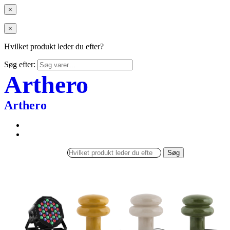
×
×
Hvilket produkt leder du efter?
Søg efter:
Arthero
Arthero
Søg