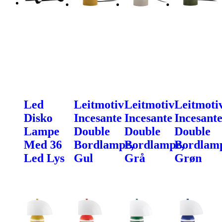
Led
Leitmotiv
Leitmotiv
Leitmoti
Disko
Incesante
Incesante
Incesant
Lampe
Double
Double
Double
Med 36
Bordlampe,
Bordlampe,
Bordlam
Led Lys
Gul
Grå
Grøn