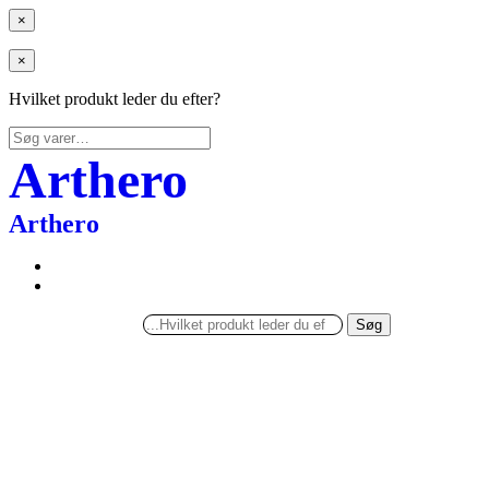
×
×
Hvilket produkt leder du efter?
Søg
efter:
Arthero
Arthero
Søg