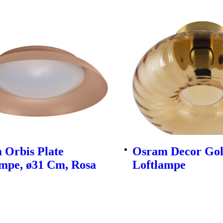
 Orbis Plate
Osram Decor Go
ampe, ø31 Cm, Rosa
Loftlampe