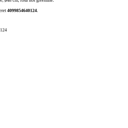
pe, ø48 cm, rosa hos greenline.
eret
4099854640124
.
0124