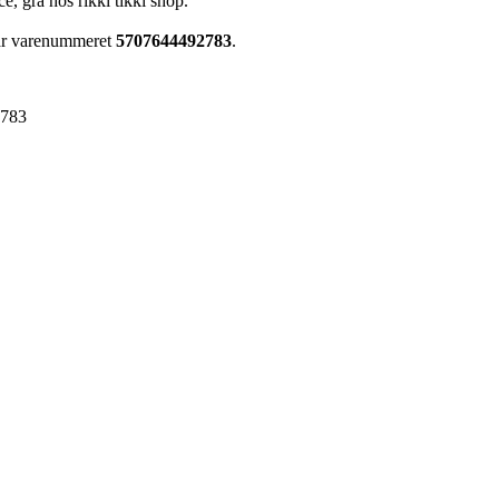
e, grå hos rikki tikki shop.
har varenummeret
5707644492783
.
2783