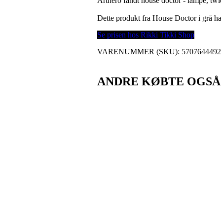
Arthero fandt house doctor - lampe, twic
Dette produkt fra House Doctor i grå 
Se prisen hos Rikki Tikki Shop
VARENUMMER (SKU):
570764449
ANDRE KØBTE OGSÅ