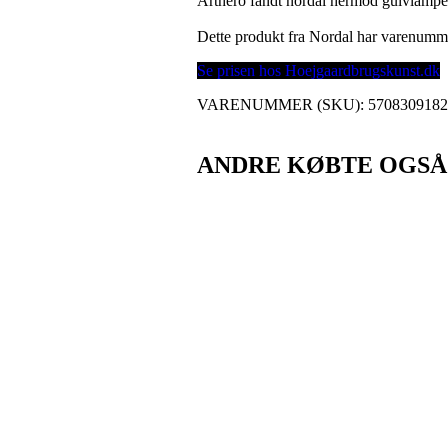
Arthero fandt nordal hermod gulvlampe
Dette produkt fra Nordal har varenum
Se prisen hos Hoejgaardbrugskunst.dk
VARENUMMER (SKU):
570830918
ANDRE KØBTE OGSÅ