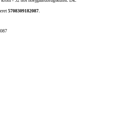
 krom - 52 hos hoejgaardbrugskunst. Dk.
meret
5708309182087
.
2087